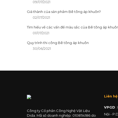
09/07/2021
Giá thành của sản phẩm Bê tông áp khuôn?
02/07/2021
Tìm hiểu về các vấn đề màu sắc của Bê tông áp khuô
01/07/2021
Quy trình thi công Bê tông áp khuôn
30/06/2021
Liên hệ
VPGD
:
Công ty Cổ phần Công Nghệ Vật Liệu
Nội - P.
Dida. Mã số doanh nghiệp: 0108114186 do