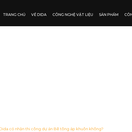
TRANG CHỦ
VỀ DIDA
CÔNG NGHỆ VẬT LIỆU
SẢN PHẨM
CÔN
Dida có nhận thi công dự án Bê tông áp khuôn không?