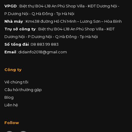
VPGD
: Biệt thự B04-L18 An Phú Shop Villa - KĐT Dương Nội -
P.Dương Nội - Q.Hà Đông - Tp Hà Nội
Nhà máy
: Km438 đường Hồ Chí Minh – Lương Sơn – Hòa Bình
Trụ sở công ty
: Biệt thự B04-L18 An Phú Shop Villa - KĐT
Dương Nội - P.Dương Nội - Q.Hà Đông - Tp Hà Nội
Số tổng đài
:
08 883 99 883
Email
:
didainfo2018@gmail.com
Công ty
Về chúng tôi
Câu hỏi thường gặp
Blog
Liên hệ
Follow