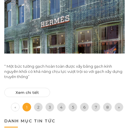
“ Một bức tường gạch hoàn toàn được xây bằng gạch kính
nguyên khối có khả năng chịu lực vượt trội so với gạch xây dựng
truyền thống”
Xem chi tiết
«
1
2
3
4
5
6
7
8
»
DANH MỤC TIN TỨC