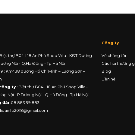
Công ty
 Biệt thự B04-L18 An Phú Shop Villa - KĐT Dương
Về chúng tôi
Dương Nội - Q.Hà Đông - Tp Hà Nội
Câu hỏi thường 
áy
: Km438 đường Hồ Chí Minh – Lương Sơn –
Blog
h
Liên hệ
công ty
: Biệt thự B04-L18 An Phú Shop Villa -
ng Nội - P.Dương Nội - Q.Hà Đông - Tp Hà Nội
 đài
:
08 883 99 883
didainfo2018@gmail.com