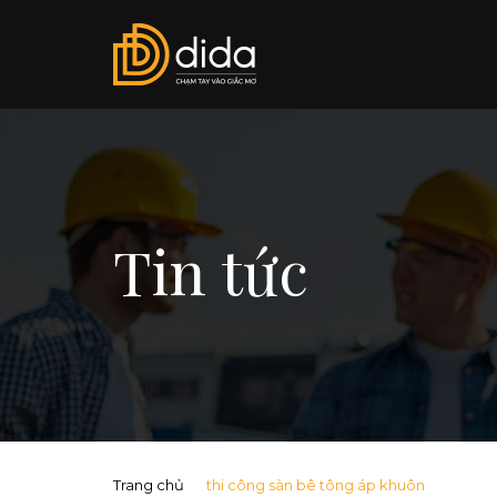
Tin tức
Trang chủ
thi công sàn bê tông áp khuôn