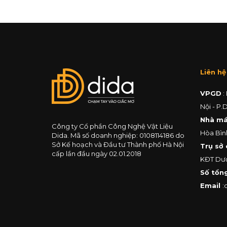
Liên hệ
VPGD
:
Nội - P.
Nhà m
Công ty Cổ phần Công Nghệ Vật Liệu
Hòa Bìn
Dida. Mã số doanh nghiệp: 0108114186 do
Sở Kế hoạch và Đầu tư Thành phố Hà Nội
Trụ sở 
cấp lần đầu ngày 02.01.2018
KĐT Dươ
Số tổng
Email
: