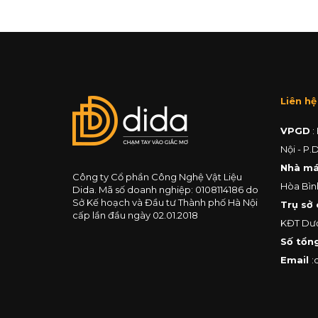
Liên hệ
VPGD
:
Nội - P.
Nhà m
Công ty Cổ phần Công Nghệ Vật Liệu
Hòa Bìn
Dida. Mã số doanh nghiệp: 0108114186 do
Sở Kế hoạch và Đầu tư Thành phố Hà Nội
Trụ sở 
cấp lần đầu ngày 02.01.2018
KĐT Dươ
Số tổng
Email
: