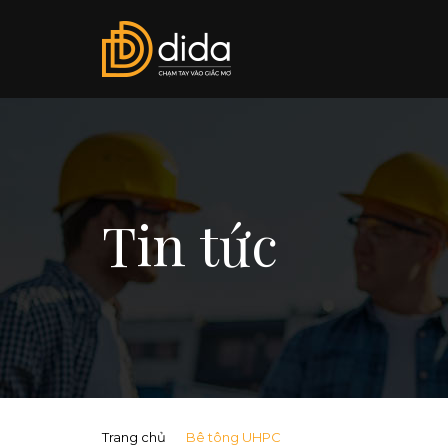
Tin tức
Trang chủ
Bê tông UHPC