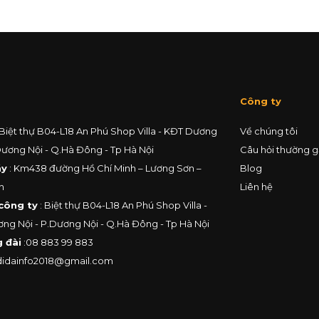
Công ty
 Biệt thự B04-L18 An Phú Shop Villa - KĐT Dương
Về chúng tôi
Dương Nội - Q.Hà Đông - Tp Hà Nội
Câu hỏi thường 
áy
: Km438 đường Hồ Chí Minh – Lương Sơn –
Blog
h
Liên hệ
công ty
: Biệt thự B04-L18 An Phú Shop Villa -
ng Nội - P.Dương Nội - Q.Hà Đông - Tp Hà Nội
 đài
:
08 883 99 883
didainfo2018@gmail.com