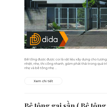
Bê tông được được coi là vật liệu xây dựng cho tương
nhiệt, nhẹ, thi công nhanh, giảm phát thải trong quá tr
nhẹ và bê tông nhẹ ...
Xem chi tiết
Bê tông gai sần ( Bê tông t