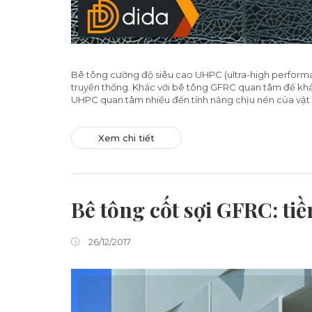
Bê tông cường độ siêu cao UHPC (ultra-high performan
truyền thống. Khác với bê tông GFRC quan tâm đế khả
UHPC quan tâm nhiều đến tính năng chịu nén của vật li
Xem chi tiết
Bê tông cốt sợi GFRC: t
26/12/2017