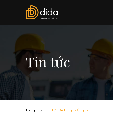
Tin tức
Trang chủ
Tin tức Bê tông và Ứng dụng