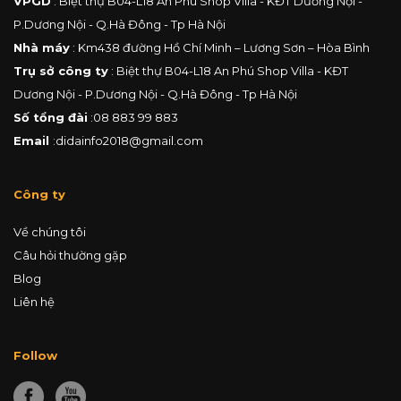
VPGD
: Biệt thự B04-L18 An Phú Shop Villa - KĐT Dương Nội -
P.Dương Nội - Q.Hà Đông - Tp Hà Nội
Nhà máy
: Km438 đường Hồ Chí Minh – Lương Sơn – Hòa Bình
Trụ sở công ty
: Biệt thự B04-L18 An Phú Shop Villa - KĐT
Dương Nội - P.Dương Nội - Q.Hà Đông - Tp Hà Nội
Số tổng đài
:
08 883 99 883
Email
:
didainfo2018@gmail.com
Công ty
Về chúng tôi
Câu hỏi thường gặp
Blog
Liên hệ
Follow