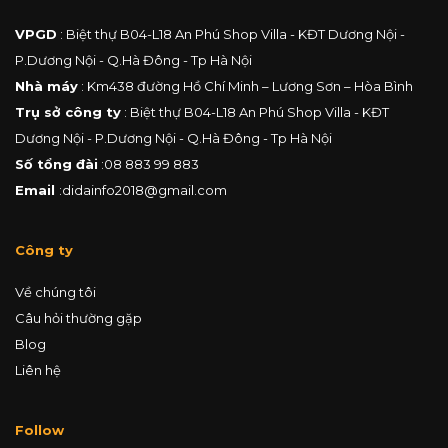
VPGD
: Biệt thự B04-L18 An Phú Shop Villa - KĐT Dương Nội -
P.Dương Nội - Q.Hà Đông - Tp Hà Nội
Nhà máy
: Km438 đường Hồ Chí Minh – Lương Sơn – Hòa Bình
Trụ sở công ty
: Biệt thự B04-L18 An Phú Shop Villa - KĐT
Dương Nội - P.Dương Nội - Q.Hà Đông - Tp Hà Nội
Số tổng đài
:
08 883 99 883
Email
:
didainfo2018@gmail.com
Công ty
Về chúng tôi
Câu hỏi thường gặp
Blog
Liên hệ
Follow