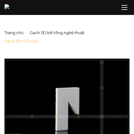
Trang chủ
Gạch 3D bê tông nghệ thuật
Gạch 3D: GO-023