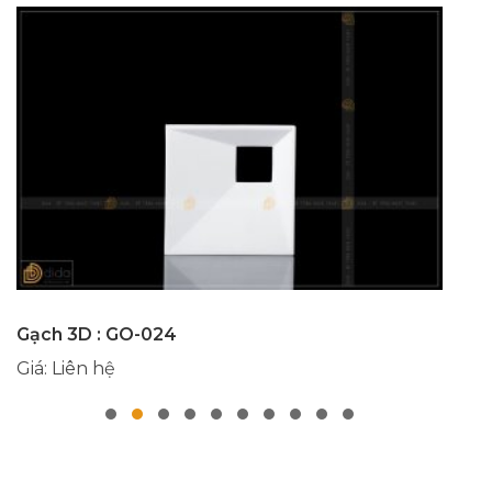
Gạch 3D : GO-024
G
Giá: Liên hệ
Gi