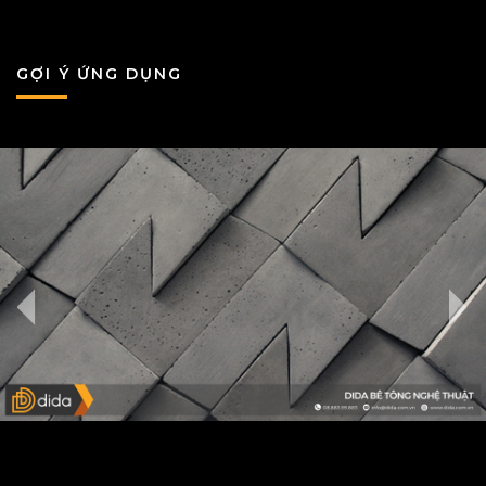
GỢI Ý ỨNG DỤNG