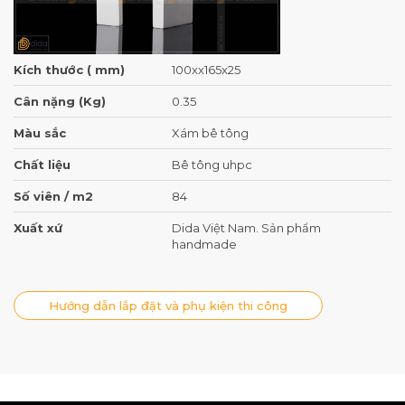
Kích thước ( mm)
100xx165x25
Cân nặng (Kg)
0.35
Màu sắc
Xám bê tông
Chất liệu
Bê tông uhpc
Số viên / m2
84
Xuất xứ
Dida Việt Nam. Sản phẩm
handmade
Hướng dẫn lắp đặt và phụ kiện thi công