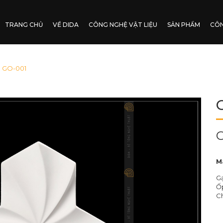
TRANG CHỦ
VỀ DIDA
CÔNG NGHỆ VẬT LIỆU
SẢN PHẨM
CÔN
: GO-001
G
M
G
Ốp
Ch