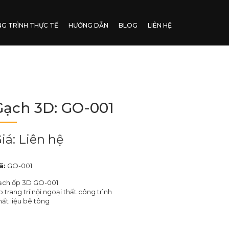
G TRÌNH THỰC TẾ
HƯỚNG DẪN
BLOG
LIÊN HỆ
Gạch 3D: GO-001
iá: Liên hệ
ã:
GO-001
ạch ốp 3D GO-001
 trang trí nội ngoại thất công trình
ất liệu bê tông