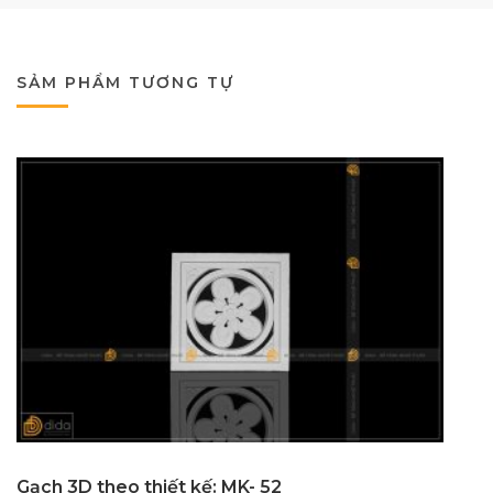
SẢM PHẨM TƯƠNG TỰ
Gạch 3D theo thiết kế: MK- 52
G