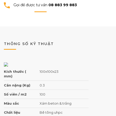
Gọi để được tư vấn
08 883 99 883
THÔNG SỐ KỸ THUẬT
Kích thước (
100x100x23
mm)
Cân nặng (Kg)
0.3
Số viên / m2
100
Màu sắc
Xám beton & trắng
Chất liệu
Bê tông uhpc