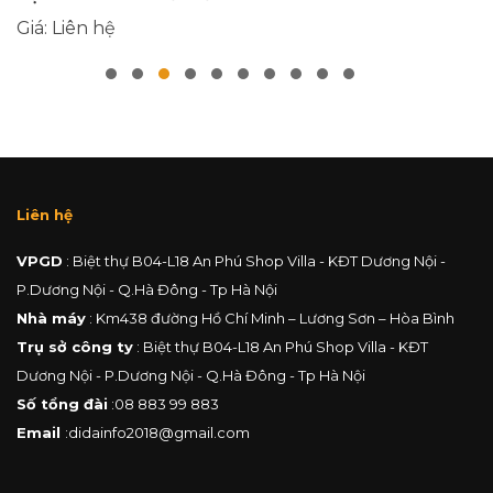
Giá: Liên hệ
Gi
Liên hệ
VPGD
: Biệt thự B04-L18 An Phú Shop Villa - KĐT Dương Nội -
P.Dương Nội - Q.Hà Đông - Tp Hà Nội
Nhà máy
: Km438 đường Hồ Chí Minh – Lương Sơn – Hòa Bình
Trụ sở công ty
: Biệt thự B04-L18 An Phú Shop Villa - KĐT
Dương Nội - P.Dương Nội - Q.Hà Đông - Tp Hà Nội
Số tổng đài
:
08 883 99 883
Email
:
didainfo2018@gmail.com