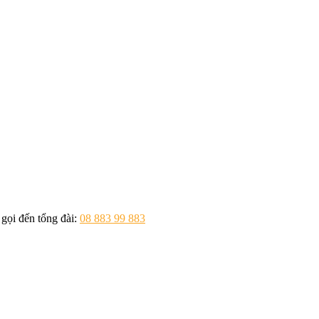
 gọi đến tổng đài:
08 883 99 883