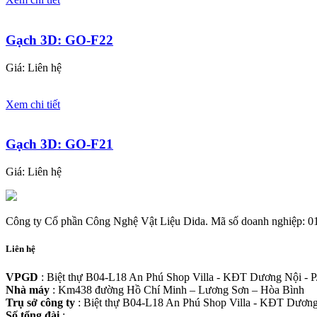
Gạch 3D: GO-F22
Giá: Liên hệ
Xem chi tiết
Gạch 3D: GO-F21
Giá: Liên hệ
Công ty Cổ phần Công Nghệ Vật Liệu Dida. Mã số doanh nghiệp: 0
Liên hệ
VPGD
: Biệt thự B04-L18 An Phú Shop Villa - KĐT Dương Nội - 
Nhà máy
: Km438 đường Hồ Chí Minh – Lương Sơn – Hòa Bình
Trụ sở công ty
: Biệt thự B04-L18 An Phú Shop Villa - KĐT Dương
Số tổng đài
:
08 883 99 883