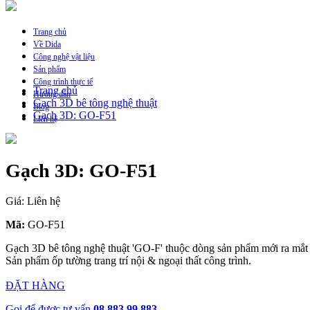
Trang chủ
Về Dida
Công nghệ vật liệu
Sản phẩm
Công trình thực tế
Trang chủ
Hướng dẫn
Gạch 3D bê tông nghệ thuật
Blog
Gạch 3D: GO-F51
Liên hệ
Gạch 3D: GO-F51
Giá: Liên hệ
Mã:
GO-F51
Gạch 3D bê tông nghệ thuật 'GO-F' thuộc dòng sản phẩm mới ra mắt
Sản phẩm ốp tường trang trí nội & ngoại thất công trình.
ĐẶT HÀNG
Gọi để được tư vấn
08 883 99 883