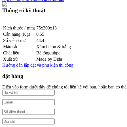
Thông số kỹ thuật
Kích thước ( mm)
75x300x13
Cân nặng (Kg)
0.55
Số viên / m2
44.4
Màu sắc
Xám beton & trắng
Chất liệu
Bê tông uhpc
Xuất xứ
Made by Dida
Hướng dẫn lắp đặt và phụ kiện thi công
đặt hàng
Điền vào form dưới đây để chúng tôi liên hệ với bạn, hoặc bạn có thể